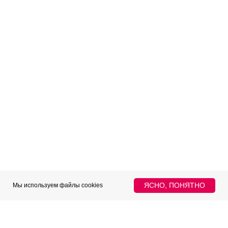
ИП Голованов Руслан Игоревич
ОГРНИП 323623400018761
Политика конфиденциальности
@Все права защищены
2015-2024 @ ROI IDOL
ЯСНО, ПОНЯТНО
Мы используем файлы cookies