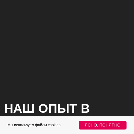
Контекстная реклама
Яндекс Директ
Google
ADS
Контекстная реклама - это наш конек.
Планируем, настраиваем и улучшаем
рекламу в Яндекс.Директ и Google Ads
для привлечения целевых лидов.
Владеем большим инструментарием для
более гибкой оптимизации рекламных
кампаний.
ЯСНО, ПОНЯТНО
Мы используем файлы cookies