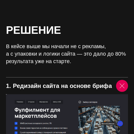
РЕШЕНИЕ
В кейсе выше мы начали не с рекламы,
ПОЛУЧИТЬ ПЛАН
а с упаковки и логики сайта — это дало до 80%
ПРОДВИЖЕНИЯ
результата уже на старте.
Оставьте заявку, разберём ваш проект
1. Редизайн сайта на основе брифа
и сформулируем оптимальную стратегию
продвижения.