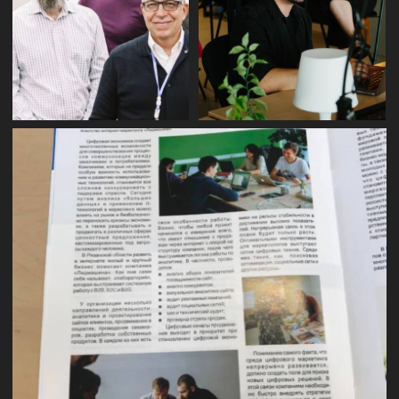
ПРИНЦИПЫ
СОТРУДНИЧЕСТВА
Комфортная атмосфера
01
Вы должны быть приятным в общении
человеком. Результат возможен только
при комфортном эмоциональном фоне
Нет гиперконтролю
02
Вы не контролируете каждый шаг, не
названиваете после рабочего дня. Вы
доверяетесь профессионалам и
оцениваете нашу работу по
результатам