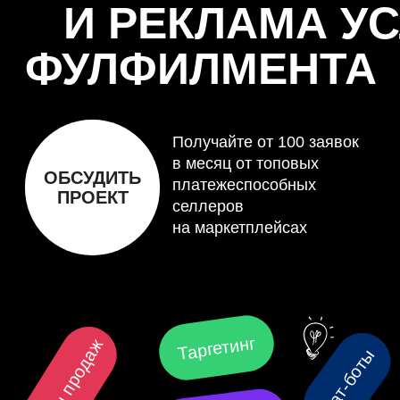
в месяц от топовых
ОБСУДИТЬ
платежеспособных
ПРОЕКТ
селлеров
на маркетплейсах
Таргетинг
Отделы продаж
Чат-боты
Автоворонки
Веб-разработка
Маркетинг маркетплейсов
SEO
Контекстная реклама
Внедрение CRM-систем