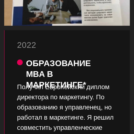
03
Мы не боги
У нас тоже бывают неудачные проекты,
маркетинг - не точная наука, но мы
делаем все для достижения результата
200 000 ₽
3 млн ₽
Скачать регламент сотрудничества
КЛИЕНТЫ
ДОВЕРЯЮТ НАМ
СВОИ
БЮДЖЕТЫ