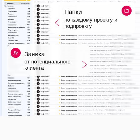
ДАВАЙТЕ
ЗНАКОМИТЬСЯ
Меня зовут Руслан и я коротко
расскажу историю становления,
как маркетолога
2015
РАБОТА В ЯНДЕКСЕ
По настоящему серьезный опыт в
рекламе я приобрел в Яндексе в
отделе контекстной рекламы. Я
работал с ключевыми клиентами,
обучался по внутренним
закрытым инструкциям компании,
впитывал знания, которых не
было в открытом доступе.