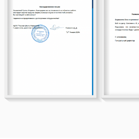
2021
РАБОТА НА ИГОРЯ МАННА
Далее я решил расширять свои
навыки и ушел от контекстой
рекламы в комплексный
маркетинг. Стал аналитиком и
вести комплексные проекты в
фирме Игоря Манна - самого
известного маркетолога РФ.
Получил опыт с крупными
федеральными и
международными клиентами.
Работал с РФ, Казахстаном,
Польшей, Турцией. Работал с
бюджетами от 4 млн в месяц. Там
я получил навыки управления
командой и сильно прокачал
навыки комплексного маркетинга:
от формирования спроса и
лидогенерации до удержания и