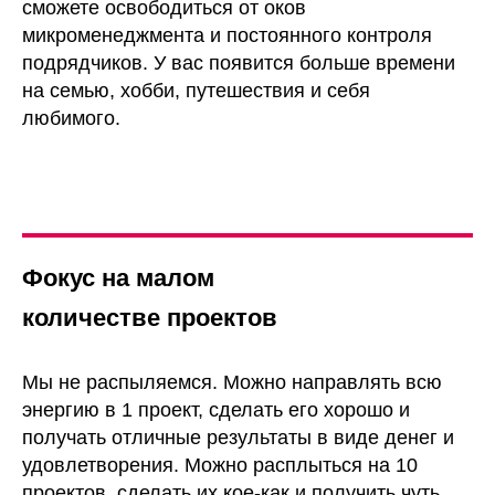
сможете освободиться от оков
микроменеджмента и постоянного контроля
подрядчиков. У вас появится больше времени
на семью, хобби, путешествия и себя
2022
любимого.
ОБРАЗОВАНИЕ
MBA В
МАРКЕТИНГЕ*
Получил Европейский диплом
директора по маркетингу. По
Фокус на малом
образованию я управленец, но
работал в маркетинге. Я решил
количестве проектов
совместить управленческие
навыки и прикладыные навыки
Мы не распыляемся. Можно направлять всю
маркетолога. Я научился
энергию в 1 проект, сделать его хорошо и
формировать и управлять
получать отличные результаты в виде денег и
командой на крупных проектах,
удовлетворения. Можно расплыться на 10
где один маркетолог (многорукий
проектов, сделать их кое-как и получить чуть