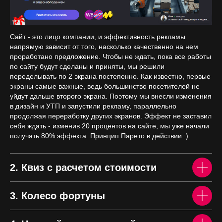
+7
Сайт - это лицо компании, и эффективность рекламы
напрямую зависит от того, насколько качественно на нем
проработано предложение. Чтобы не ждать, пока все работы
Как с вами связаться?
по сайту будут сделаны и приняты, мы решили
переделывать по 2 экрана постепенно. Как известно, первые
экраны самые важные, ведь большинство посетителей не
уйдут дальше второго экрана. Поэтому мы внесли изменения
в дизайн и УТП и запустили рекламу, параллельно
продолжая переработку других экранов. Эффект не заставил
себя ждать - изменив 20 процентов на сайте, мы уже начали
получать 80% эффекта. Принцип Парето в действии :)
Отправив форму путём нажатия на
2. Квиз с расчетом стоимости
кнопку, я подтверждаю, что
ознакомлен с
политикой
конфиденциальности сайта
и даю
согласие на обработку моих
3. Колесо фортуны
персональных данных