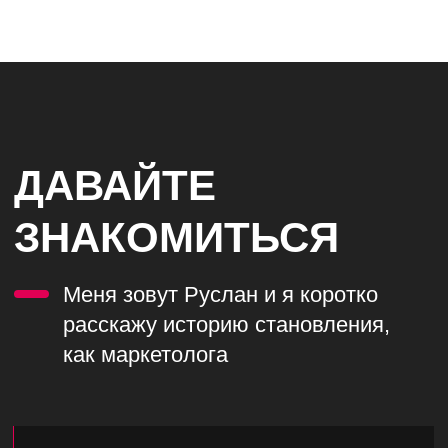
НАШ ОПЫТ В
ЦИФРАХ
Обсудить проект
3+
года