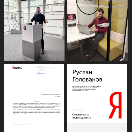
Успешно продвигали проекты в РФ,
Беларуси, Турции, ОАЭ, Чехии, Казахстане,
США
23+
ниши
Имеем прикладной опыт работы в
различных нишах: строительство,
медицина, логистика, онлайн-образование,
e-commerce, производство, маркетплейсы,
видеопродакшн, IT-компании
9+
лет опыта
Владеем огромной базой Hard Skills: bi
аналитика, Яндекс Директ, Google Ads,
Telegram Ads, Facebook Ads, Tik Tok Ads,
Pinterest Ads, Чат-боты и автоворонки