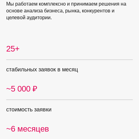
Мы работаем комплексно и принимаем решения на
основе анализа бизнеса, рынка, конкурентов и
целевой аудитории.
БЛАГОДАРСТВЕННЫЕ
ПИСЬМА
25+
Скриншот моей почты
Вы можете позвонить нашим
клиентам и спросить о
сотрудничестве с нами, они не
стабильных заявок в месяц
против
Листайте вправо
~5 000 ₽
стоимость заявки
~6 месяцев