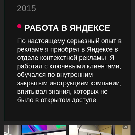
Средний цикл сотрудничества с клиентами.
Мы всегда нацелены на долгосрочное
сотрудничество. Если видим, что не можем
помочь проекту - не беремся
66321+
заявок
Суммарно получили наши клиенты за весь
период сотрудничества с нами
8+
млн/мес
Имеем успешный опыт работы с большими
бюджетами. ROI +280%
7
стран