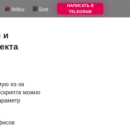
НАПИСАТЬ В
Кейсы
Блог
TELEGRAM
 и
екта
мую из-за
 скрипта можно
араметр
фисов