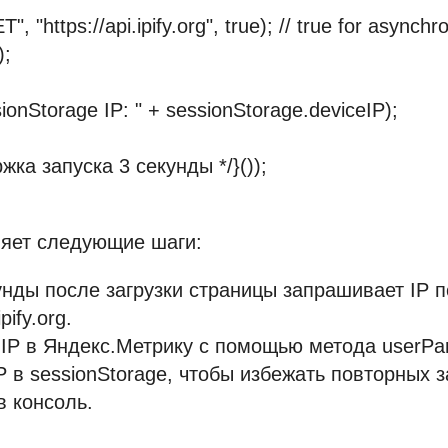
, "https://api.ipify.org", true); // true for asynch
);
ionStorage IP: " + sessionStorage.deviceIP);
ржка запуска 3 секунды */}());
няет следующие шаги:
унды после загрузки страницы запрашивает IP 
pify.org.
IP в Яндекс.Метрику с помощью метода userPa
P в sessionStorage, чтобы избежать повторных з
в консоль.