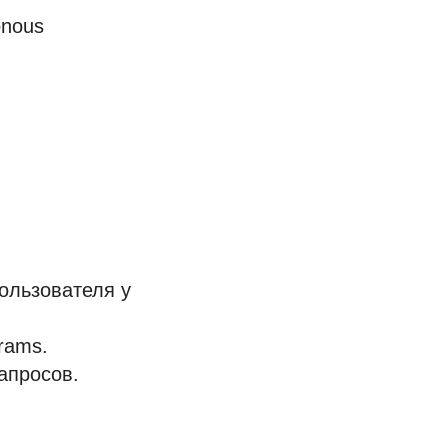
ronous
пользователя у
rams.
апросов.