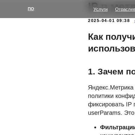
IP в мет
ПОМОЖЕМ МАСШТАБ
|
Услуги
Отрасле
2025-04-01 09:38
Как получ
использов
1. Зачем п
Яндекс.Метрика 
политики конфи
фиксировать IP 
userParams. Это
Фильтрации