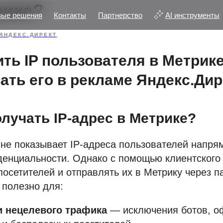
рике?
вые решения
Контакты
Партнерство
AI инструменты
ЯНДЕКС.ДИРЕКТ
ить IP пользователя в Метрике
ать его в рекламе Яндекс.Дир
олучать IP-адрес в Метрике?
не показывает IP-адреса пользователей напря
денциальности. Однако с помощью клиентского
посетителей и отправлять их в Метрику через п
 полезно для:
 нецелевого трафика
— исключения ботов, о