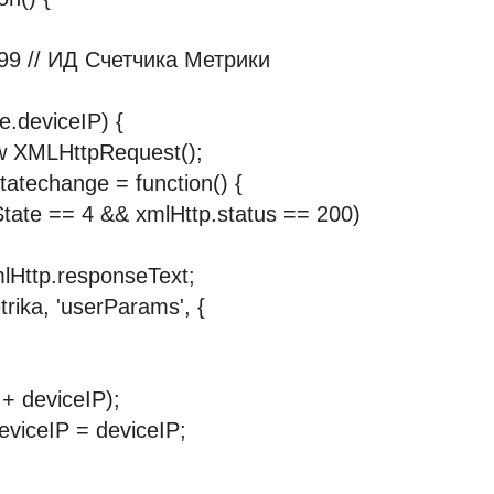
999 // ИД Счетчика Метрики
e.deviceIP) {
w XMLHttpRequest();
atechange = function() {
State == 4 && xmlHttp.status == 200)
mlHttp.responseText;
rika, 'userParams', {
 + deviceIP);
eviceIP = deviceIP;