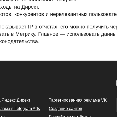
ходы на Директ.
отов, конкурентов и нерелевантных пользовате
показывает IP в отчетах, его можно получить че
вать в Метрику. Главное — использовать данны
конодательства.
а Яндекс.Директ
Таргетированная реклама VK
лама в Telegram Ads
Создание сайтов
ито
Разработка чат-ботов