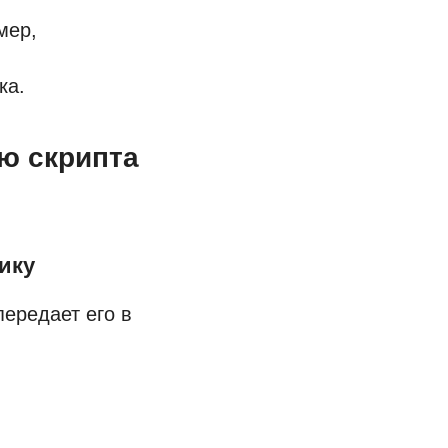
мер,
ка.
ью скрипта
рику
передает его в