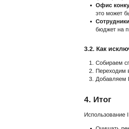
Офис конк
это может б
Сотрудники
бюджет на п
3.2. Как искл
Собираем сп
Переходим в
Добавляем I
4. Итог
Использование I
Очищать рек