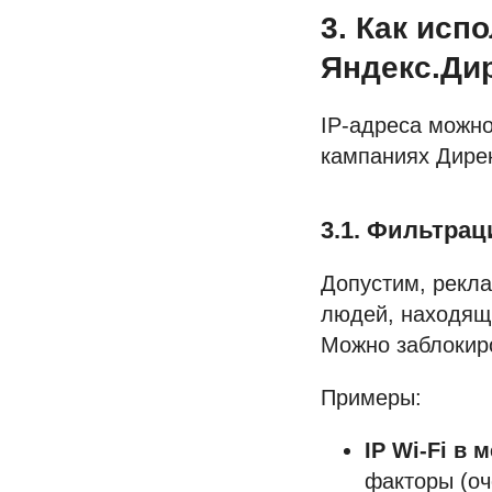
3. Как исп
Яндекс.Ди
IP-адреса можно
кампаниях Дирек
3.1. Фильтра
Допустим, рекла
людей, находящи
Можно заблокиро
Примеры:
IP Wi-Fi в 
факторы (оч