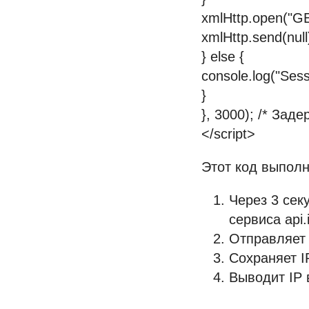
xmlHttp.open("GET"
xmlHttp.send(null
} else {
console.log("Sess
}
}, 3000); /* Заде
</script>
Этот код выпол
Через 3 сек
сервиса api.i
Отправляет 
Сохраняет I
Выводит IP 