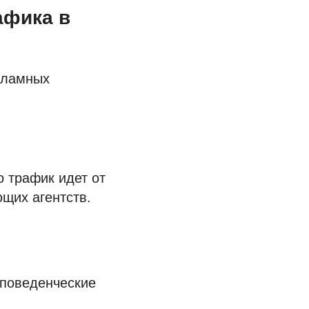
афика в
кламных
о трафик идет от
щих агентств.
поведенческие