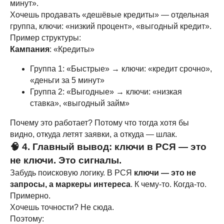
минут».
Хочешь продавать «дешёвые кредиты» — отдельная
группа, ключи: «низкий процент», «выгодный кредит».
Пример структуры:
Кампания
: «Кредиты»
Группа 1: «Быстрые» → ключи: «кредит срочно»,
«деньги за 5 минут»
Группа 2: «Выгодные» → ключи: «низкая
ставка», «выгодный займ»
Почему это работает? Потому что тогда хотя бы
видно, откуда летят заявки, а откуда — шлак.
🧠 4. Главный вывод: ключи в РСЯ — это
не ключи. Это сигналы.
Услуги:
Забудь поисковую логику. В РСЯ
ключи — это не
Контекстная реклама Яндекс.Директ
запросы, а маркеры интереса
. К чему-то. Когда-то.
Таргетированная реклама в Telegram Ads
Примерно.
Продвижение на Авито
Хочешь точности? Не сюда.
Контекстная реклама Google Ads
Поэтому: