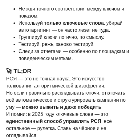
Таргетированная реклама VK
Не жди точного соответствия между ключом и
Создание сайтов
показом.
Разработка чат-ботов
Используй
только ключевые слова
, убирай
автотаргетинг — он часто лезет не туда.
Геореклама на Яндекс.Картах
Группируй ключи логично, по смыслу.
Разработка промостраниц
Тестируй, режь, заново тестируй.
Следи за отчетами — особенно по площадкам и
Генератор инфографики
поведенческим меткам.
Кейсы
🚀 TL;DR
Блог
РСЯ — это не точная наука. Это искусство
толкования алгоритмической шизофрении.
Но если правильно раскладывать ключи, отключать
Подписаться
всё автоматическое и структурировать кампании по
уму —
можно выжить и даже победить
.
И помни: в 2025 году ключевые слова — это
единственный способ управлять РСЯ
, всё
остальное — рулетка. Ставь на чёрное и не
оглядывайся.