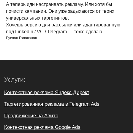
А теперь иди настраивать рекламу. Или хотя бы
почисти кампании. Они уже задыхаются от твоих
универсальных таргетингов.
Хочешь версию для рассылки или адаптированную
под LinkedIn / VC / Telegram — тоже сделаю.
Руслан Голованов
Скачать файл
ROI IDOL
ИП Голованов Руслан Игоревич
ОГРНИП 323623400018761