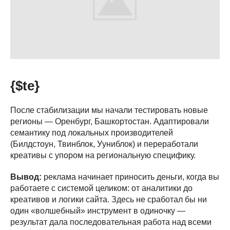
{$te}
После стабилизации мы начали тестировать новые
регионы — Оренбург, Башкортостан. Адаптировали
семантику под локальных производителей
(Билдстоун, Твинблок, Ууниблок) и переработали
креативы с упором на региональную специфику.
Вывод:
реклама начинает приносить деньги, когда вы
работаете с системой целиком: от аналитики до
Услуги:
креативов и логики сайта. Здесь не сработал бы ни
один «волшебный» инструмент в одиночку —
Контекстная реклама Яндекс.Директ
результат дала последовательная работа над всеми
Таргетированная реклама в Telegram Ads