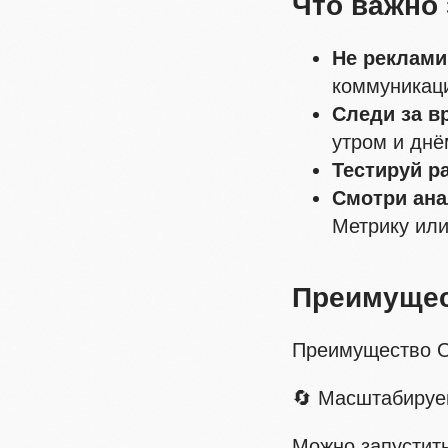
Что важно 
Не реклами
коммуникаци
Следи за в
утром и днё
Тестируй р
Смотри ана
Метрику или
Преимущес
Преимущество 
🔄 Масштабируе
Можно запустит