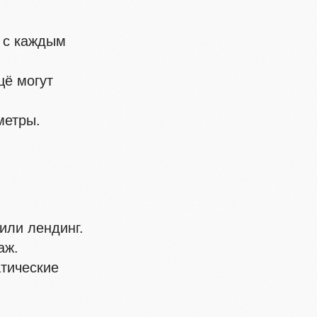
х с каждым
щё могут
метры.
или лендинг.
аж.
тические