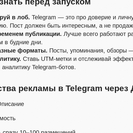
знать перед запуском
руй в лоб.
Telegram — это про доверие и личн
ю. Пост должен быть интересным, а не прода
ременем публикации.
Лучше всего работают р
м в будние дни.
азные форматы.
Посты, упоминания, обзоры —
литику.
Ставь UTM-метки и отслеживай эффект
 аналитику Telegram-ботов.
тва рекламы в Telegram через 
Описание
мость
ь сразу 10–100 размещений