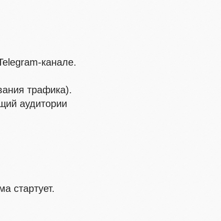
Telegram-канале.
вания трафика).
ющий аудитории
а стартует.