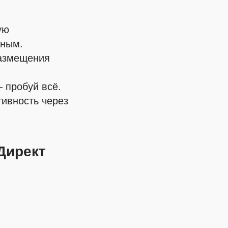
ую
жным.
азмещения
 пробуй всё.
ивность через
Директ