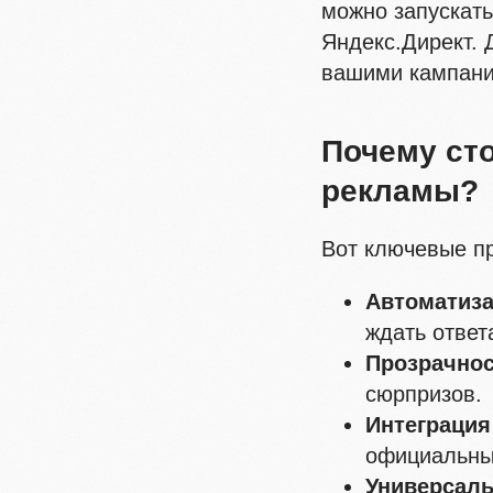
можно запускат
Яндекс.Директ. 
вашими кампани
Почему сто
рекламы?
Вот ключевые п
Автоматиз
ждать ответ
Прозрачно
сюрпризов.
Интеграция 
официальны
Универсаль