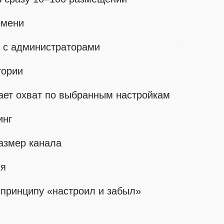
емени
в с администраторами
тории
ает охват по выбранным настройкам
инг
размер канала
ия
 принципу «настроил и забыл»