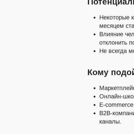
Потенциал
Некоторые к
месяцем ст
Влияние чел
отклонить п
Не всегда м
Кому подо
Маркетплейс
Онлайн-школ
E-commerce 
B2B-компани
каналы.