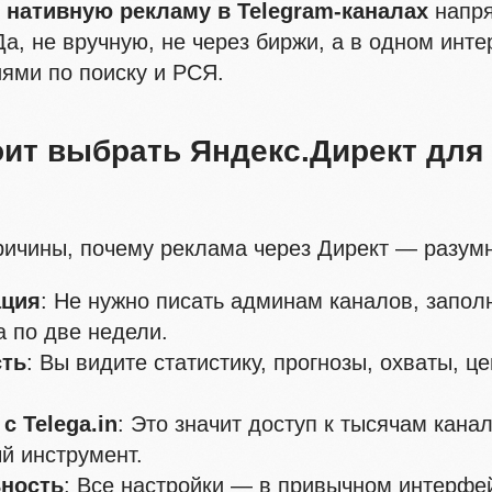
ь
нативную рекламу в Telegram-каналах
напря
Да, не вручную, не через биржи, а в одном инт
ями по поиску и РСЯ.
ит выбрать Яндекс.Директ для 
ричины, почему реклама через Директ — разум
ация
: Не нужно писать админам каналов, запол
а по две недели.
сть
: Вы видите статистику, прогнозы, охваты, ц
с Telega.in
: Это значит доступ к тысячам кана
й инструмент.
ность
: Все настройки — в привычном интерфе