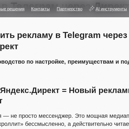
 в Телеграм через Дирек
вые решения
Контакты
Партнерство
AI инструменты
тить рекламу в Telegram через
рект
оводство по настройке, преимуществам и п
+ Яндекс.Директ = Новый рекла
т
ня — не просто мессенджер. Это мощная медиа
кроллит» бессмысленно, а действительно читае