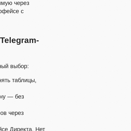
мую через
ерфейсе с
Telegram-
ный выбор:
нять таблицы,
ену — без
лов через
йсе Директа. Нет