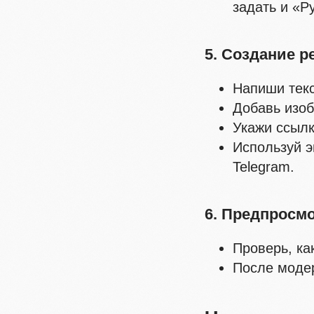
задать и «Р
5. Создание 
Напиши текс
Добавь изоб
Укажи ссылк
Используй э
Telegram.
6. Предпросмо
Проверь, ка
После модер