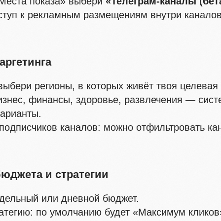
«Места показа» выбери
«Телеграм-каналы (бет
ступ к рекламным размещениям внутри канало
таргетинга
выбери регионы, в которых живёт твоя целевая
изнес, финансы, здоровье, развлечения — сист
арианты.
подписчиков каналов: можно отфильтровать ка
бюджета и стратегии
дельный или дневной бюджет.
атегию: по умолчанию будет «Максимум кликов