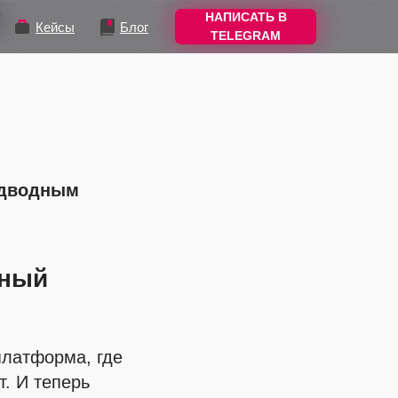
т
НАПИСАТЬ В
Кейсы
Блог
TELEGRAM
одводным
мный
платформа, где
т. И теперь