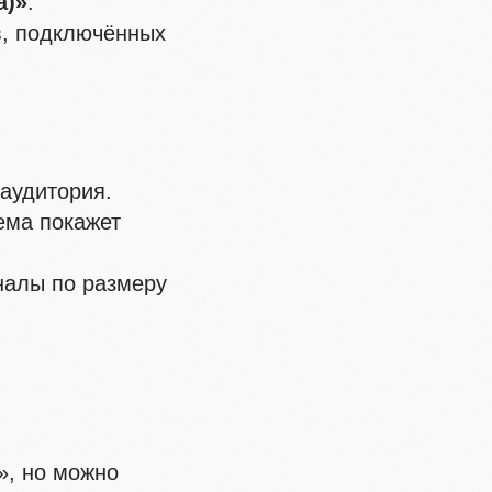
а)»
.
в, подключённых
 аудитория.
ема покажет
налы по размеру
», но можно