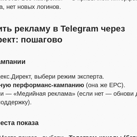
а, нет новых логинов.
ить рекламу в Telegram через
рект: пошагово
ампании
екс.Директ, выбери режим эксперта.
ную перформанс-кампанию
(она же EPC).
и — «Медийная реклама» (если нет — обнови 
поддержку).
места показа