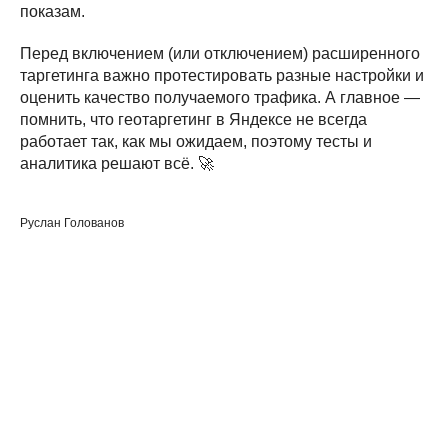
показам.
Перед включением (или отключением) расширенного
таргетинга важно протестировать разные настройки и
оценить качество получаемого трафика. А главное —
помнить, что геотаргетинг в Яндексе не всегда
работает так, как мы ожидаем, поэтому тесты и
аналитика решают всё. 🚀
Руслан Голованов
Услуги:
Контекстная реклама Яндекс.Директ
Таргетированная реклама в Telegram Ads
Продвижение на Авито