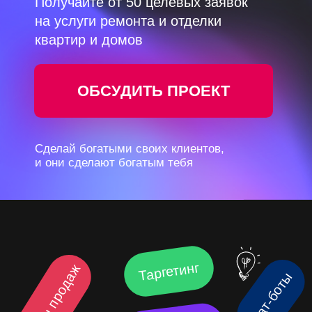
Сделай богатыми своих клиентов,
и они сделают богатым тебя
Таргетинг
Отделы продаж
Чат-боты
Автоворонки
Веб-разработка
Маркетинг маркетплейсов
SEO
Контекстная реклама
Внедрение CRM-систем