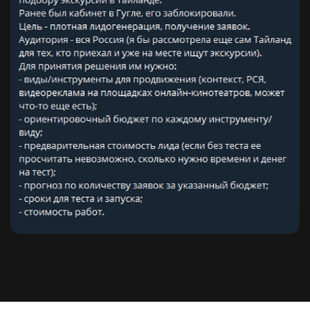
2015
РАБОТА В ЯНДЕКСЕ
По настоящему серьезный опыт в
рекламе я приобрел в Яндексе в
отделе контекстной рекламы. Я
работал с ключевыми клиентами,
обучался по внутренним
закрытым инструкциям компании,
впитывал знания, которых не
было в открытом доступе.