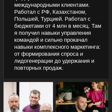
Имеем прикладной опыт работы в
различных нишах: строительство,
медицина, логистика, онлайн-образование,
e-commerce, производство, маркетплейсы,
видеопродакшн, IT-компании
9+
лет опыта
Владеем огромной базой Hard Skills: bi
аналитика, Яндекс Директ, Google Ads,
Telegram Ads, Facebook Ads, Tik Tok Ads,
Pinterest Ads, Чат-боты и автоворонки
ОТВЕЧАЕМ ЗА