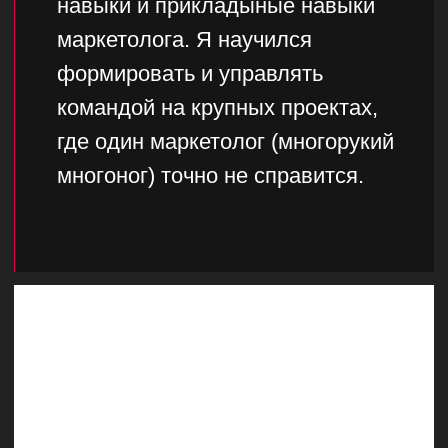
Комфортная атмосфера
01
Вы должны быть приятным в общении
человеком. Результат возможен только
при комфортном эмоциональном фоне
Нет гиперконтролю
02
Вы не контролируете каждый шаг, не
названиваете после рабочего дня. Вы
доверяетесь профессионалам и
оцениваете нашу работу по
результатам
03
Мы не боги
У нас тоже бывают неудачные проекты,
маркетинг - не точная наука, но мы