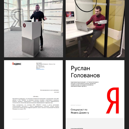
НАШ ОПЫТ В
ЦИФРАХ
3+
года
Средний цикл сотрудничества с клиентами.
Мы всегда нацелены на долгосрочное
сотрудничество. Если видим, что не можем
помочь проекту - не беремся
66321+