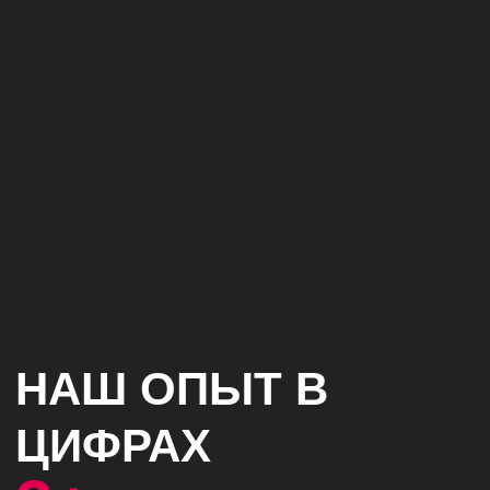
Мы умеем распоряжаться
чужими деньгами и преумножать
их. Клиенты работают с нами
долгие годы. Так как мы
системно и бережно подходим к
распоряжению финансами.
Вкладываем только в то, что
приносит заявки и
перераспределяем бюджет на
нужные каналы трафика.
Клиенты доверяют нам
свои деньги
И мы их кратно преумножаем на
постоянной основе
Оборот клиентов
8 156 142 ₽ без НДС