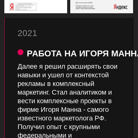
заявок
Суммарно получили наши клиенты за весь
период сотрудничества с нами
8+
млн/мес
Имеем успешный опыт работы с большими
бюджетами. ROI +280%
7
стран
Успешно продвигали проекты в РФ,
Беларуси, Турции, ОАЭ, Чехии, Казахстане,
США
23+
ниши