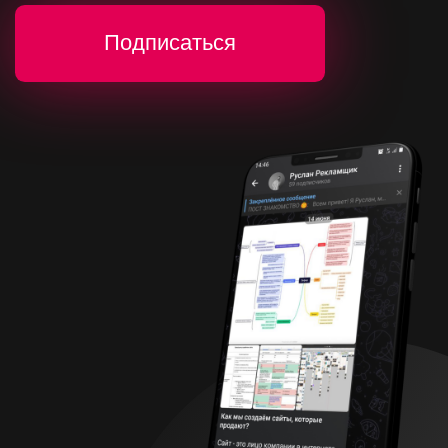
Увеличиваем аудиторию бренда,
повышаем вовлеченность и привлекаем
новых клиентов с помощью рекламы в
социальных сетях. Учитываем
особенности целевой аудитории при
создании баннеров. Пользователи увидят
только релевантную рекламу