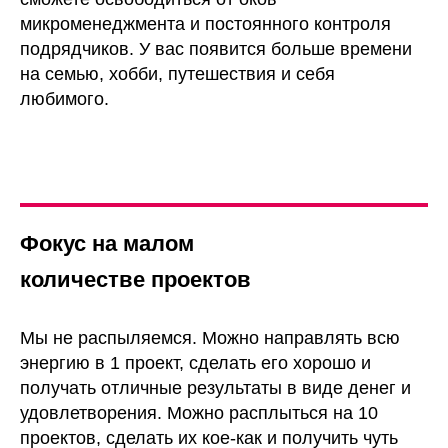
рекламы в комплексный
маркетинг. Стал аналитиком и
микроменеджмента и постоянного контроля
вести комплексные проекты в
подрядчиков. У вас появится больше времени
фирме Игоря Манна - самого
на семью, хобби, путешествия и себя
известного маркетолога РФ.
любимого.
Получил опыт с крупными
федеральными и
международными клиентами.
Работал с РФ, Казахстаном,
Польшей, Турцией. Работал с
бюджетами от 4 млн в месяц. Там
я получил навыки управления
Фокус на малом
командой и сильно прокачал
навыки комплексного маркетинга:
количестве проектов
от формирования спроса и
лидогенерации до удержания и
повторных продаж.
Мы не распыляемся. Можно направлять всю
энергию в 1 проект, сделать его хорошо и
получать отличные результаты в виде денег и
удовлетворения. Можно расплыться на 10
проектов, сделать их кое-как и получить чуть