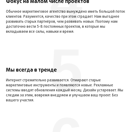
4
Фокус на малом числе проектов
Ваша почта завалена заявками
Обычное маркетинговое агентство вынуждено иметь большой поток
клиентов. Разумеется, качество при этом страдает. Нам выгоднее
развивать старых партнёров, чем развивать новых. Поэтому нам
достаточно вести 5-8 постоянных проектов, в которые мы
вкладываем все силы, навыки и время.
Папки
5
по каждому проекту
и подпроекту
Заявка
от потенциального
Мы всегда в тренде
клиента
Интернет стремительно развивается. Отмирают старые
маркетинговые инструменты и появляются новые. Рекламные
системы вводят обновления каждый месяц. Дизайн устаревает. Мы
следим за этим, вовремя внедряем и улучшаем ваш проект. Без
вашего участия.
БЛАГОДАРСТВЕННЫЕ