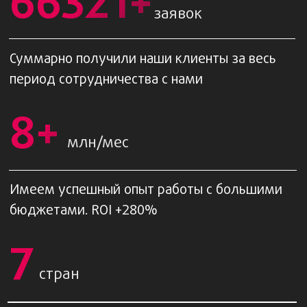
Контекстная реклама - самый быстрый способ
привлечь целевые и горячие заявки для
большинства бизнесов
Обсудить проект
Строим медиаплан
каждый месяц