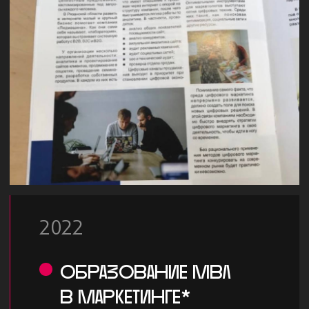
ПРИНЦИПЫ
СОТРУДНИЧЕСТВА
01
Комфортная атмосфера
Вы должны быть приятным в общении
человеком. Результат возможен
только при комфортном
эмоциональном фоне
02
Нет гиперконтролю
Вы не контролируете каждый шаг, не
названиваете после рабочего дня. Вы