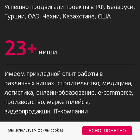
Планируем рекламные показатели
перед началом работ и ежемесячно. Не
возьмемся за работу, если не сможем
окупить вложения.
Благодаря медиаплану вы сможете
контролировать:
— примерный месячный бюджет каждого канала
— стоимость и количество целевых заявок
Получить медиаплан
Мы используем файлы cookies
ЯСНО, ПОНЯТНО