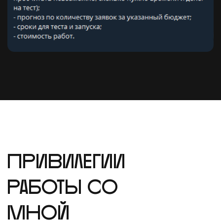
2021
РАБОТА НА ИГОРЯ МАННА
Далее я решил расширять свои
навыки и ушел от контекстой
рекламы в комплексный
маркетинг. Стал аналитиком и
вести комплексные проекты в
фирме Игоря Манна - самого
известного маркетолога РФ.
Получил опыт с крупными
федеральными и
международными клиентами.
Работал с РФ, Казахстаном,
Польшей, Турцией. Работал с
бюджетами от 4 млн в месяц.
Там я получил навыки
управления командой и сильно