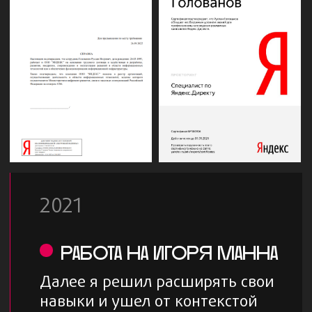
7
стран
Успешно продвигали проекты в РФ, Беларуси,
Турции, ОАЭ, Чехии, Казахстане, США
23+
ниши
Имеем прикладной опыт работы в
различных нишах: строительство, медицина,
логистика, онлайн-образование, e-commerce,
производство, маркетплейсы,
видеопродакшн, IT-компании
Обсудить проект
9+
лет опыта
Владеем огромной базой Hard Skills: bi