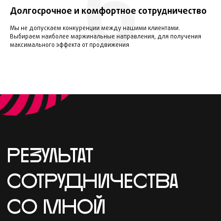
6
Долгосрочное и комфортное сотрудничество
ПИСЬМА
Скриншот моей почты
Мы не допускаем конкуренции между нашими клиентами.
Вы можете позвонить нашим
Выбираем наиболее маржинальные направления, для получения
максимального эффекта от продвижения
клиентам и спросить о
сотрудничестве с нами, они не
против
Листайте вправо