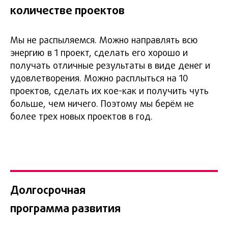
количестве проектов
Мы не распыляемся. Можно направлять всю
энергию в 1 проект, сделать его хорошо и
получать отличные результаты в виде денег и
удовлетворения. Можно расплыться на 10
2022
проектов, сделать их кое-как и получить чуть
больше, чем ничего. Поэтому мы берём не
ОБРАЗОВАНИЕ MBA
более трех новых проектов в год.
В МАРКЕТИНГЕ*
Получил Европейский диплом
директора по маркетингу. По
образованию я управленец, но
работал в маркетинге. Я решил
Долгосрочная
совместить управленческие
навыки и прикладыные навыки
программа развития
маркетолога. Я научился
формировать и управлять