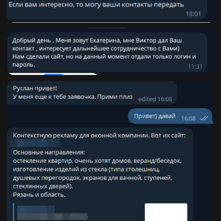
ДАВАЙТЕ
ЗНАКОМИТЬСЯ
Меня зовут Руслан и я коротко
расскажу историю становления,
как маркетолога
2015
РАБОТА В ЯНДЕКСЕ
По настоящему серьезный опыт
в рекламе я приобрел в Яндексе
в отделе контекстной рекламы.
Я работал с ключевыми
клиентами, обучался по