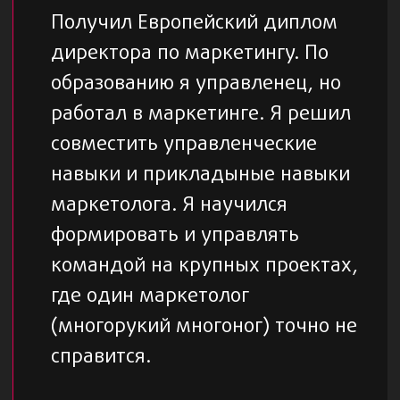
доверяетесь профессионалам и
оцениваете нашу работу по
результатам
03
Мы не боги
У нас тоже бывают неудачные проекты,
маркетинг - не точная наука, но мы
делаем все для достижения результата
200 000 ₽
3 млн ₽
Скачать регламент сотрудничества
КЛИЕНТЫ
ДОВЕРЯЮТ НАМ