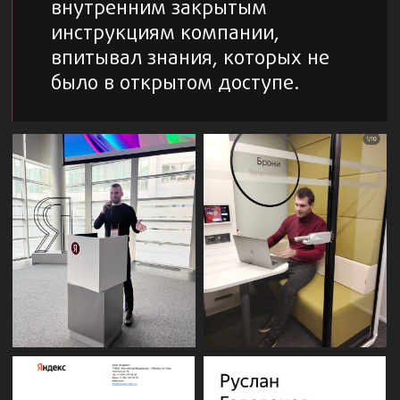
3+
года
Средний цикл сотрудничества с клиентами.
Мы всегда нацелены на долгосрочное
сотрудничество. Если видим, что не можем
помочь проекту - не беремся
66321+
заявок
Суммарно получили наши клиенты за весь
период сотрудничества с нами
8+
млн/мес
Имеем успешный опыт работы с большими
бюджетами. ROI +280%